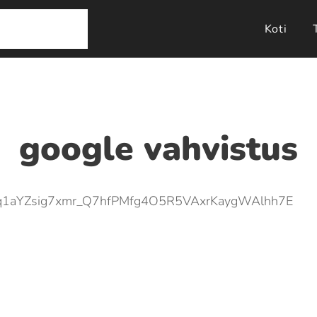
Koti
google vahvistus
n=PVq1aYZsig7xmr_Q7hfPMfg4O5R5VAxrKaygWAlhh7E