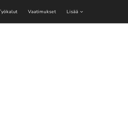
Työkalut
Vaatimukset
Lisää